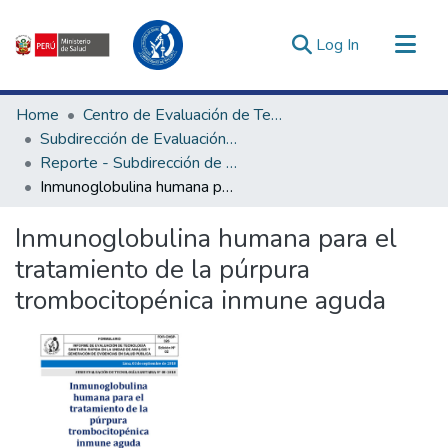
(current)
Log In
Communities & Collections
Home
Centro de Evaluación de Tecnologías en Salud
All of DSpace
Subdirección de Evaluación de Tecnologías Sanitarias
Reporte - Subdirección de Evaluación de Tecnologías Sanitarias
Statistics
Inmunoglobulina humana para el tratamiento de la púrpura trombocitopénica inmune aguda
Estadísticas Externas
Enlaces de interés ▾
Inmunoglobulina humana para el
tratamiento de la púrpura
trombocitopénica inmune aguda