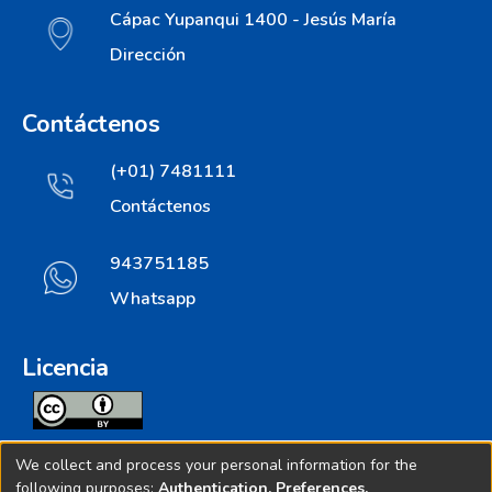
Cápac Yupanqui 1400 - Jesús María
Dirección
Contáctenos
(+01) 7481111
Contáctenos
943751185
Whatsapp
Licencia
Todos los contenidos de repositorio.ins.gob.pe estan
We collect and process your personal information for the
licenciados bajo
following purposes:
Authentication, Preferences,