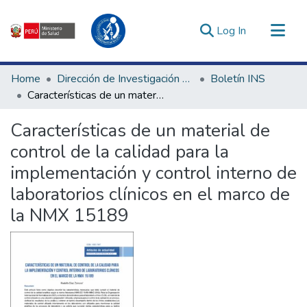
(current)
Log In
Communities & Collections
Home
Dirección de Investigación e Innovación en Salud
Boletín INS
All of DSpace
Características de un material de control de la calidad para la implementación y control interno de laboratorios clínicos en el marco de la NMX 15189
Statistics
Características de un material de
Estadísticas Externas
control de la calidad para la
Enlaces de interés ▾
implementación y control interno de
laboratorios clínicos en el marco de
la NMX 15189