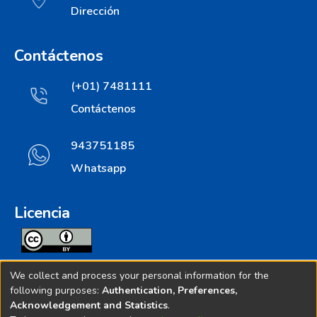
Dirección
Contáctenos
(+01) 7481111
Contáctenos
943751185
Whatsapp
Licencia
Todos los contenidos de repositorio.ins.gob.pe estan
We collect and process your personal information for the
licenciados bajo
following purposes:
Authentication, Preferences,
Acknowledgement and Statistics
.
Creative Commoms License