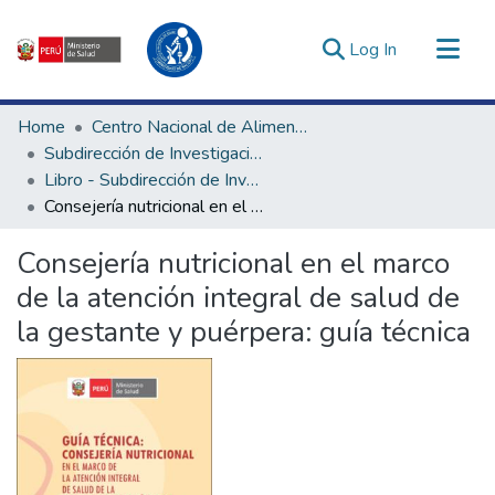
(current)
Log In
Communities & Collections
Home
Centro Nacional de Alimentación, Nutrición y Vida Saludable
All of DSpace
Subdirección de Investigación y Tecnologías en Alimentación y Vida Saludable
Libro - Subdirección de Investigación y Tecnologías en Alimentación y Vida Saludable
Statistics
Consejería nutricional en el marco de la atención integral de salud de la gestante y puérpera: guía técnica
Estadísticas Externas
Enlaces de interés ▾
Consejería nutricional en el marco
de la atención integral de salud de
la gestante y puérpera: guía técnica