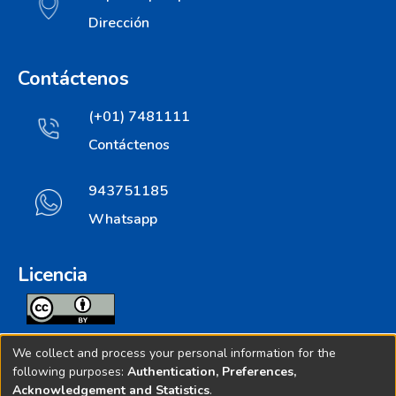
Dirección
Contáctenos
(+01) 7481111
Contáctenos
943751185
Whatsapp
Licencia
Todos los contenidos de repositorio.ins.gob.pe estan
We collect and process your personal information for the
licenciados bajo
following purposes:
Authentication, Preferences,
Acknowledgement and Statistics
.
Creative Commoms License