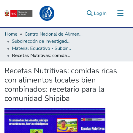
(current)
Log In
Communities & Collections
Home
Centro Nacional de Alimentación, Nutrición y Vida Saludable
All of DSpace
Subdirección de Investigación y Tecnologías en Alimentación y Vida Saludable
Material Educativo - Subdirección de Investigación y Tecnologías en Alimentación y Vida Saludable
Statistics
Recetas Nutritivas: comidas ricas con alimentos locales bien combinados: recetario para la comunidad Shipiba
Estadísticas Externas
Enlaces de interés ▾
Recetas Nutritivas: comidas ricas
con alimentos locales bien
combinados: recetario para la
comunidad Shipiba