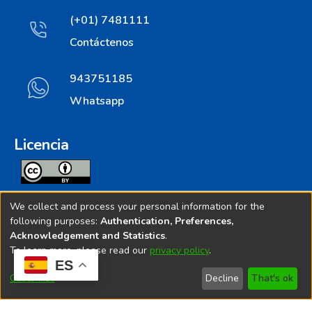
(+01) 7481111
Contáctenos
943751185
Whatsapp
Licencia
Todos los contenidos de repositorio.ins.gob.pe estan
We collect and process your personal information for the
licenciados bajo
following purposes:
Authentication, Preferences,
Acknowledgement and Statistics
.
Creative Commoms License
To learn more, please read our
privacy policy
.
ES
© 2025. Instituto Nacional de Salud - Implementado por
Customize
Decline
That's ok
Bibliolatino.com