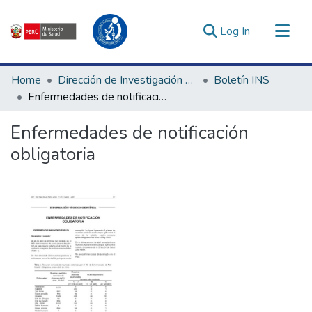
(current)
Log In
Communities & Collections
Home
Dirección de Investigación e Innovación en Salud
Boletín INS
All of DSpace
Enfermedades de notificación obligatoria
Statistics
Enfermedades de notificación
Estadísticas Externas
obligatoria
Enlaces de interés ▾