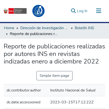
(current)
Log In
Communities & Collections
Home
Dirección de Investigación e Innovación en Salud
Boletín INS
All of DSpace
Reporte de publicaciones realizadas por autores INS en revistas indizadas enero a diciembre 2022
Statistics
Reporte de publicaciones realizadas
Estadísticas Externas
por autores INS en revistas
Enlaces de interés ▾
indizadas enero a diciembre 2022
Simple item page
dc.contributor.author
Instituto Nacional de Salud
dc.date.accessioned
2023-03-15T17:12:22Z