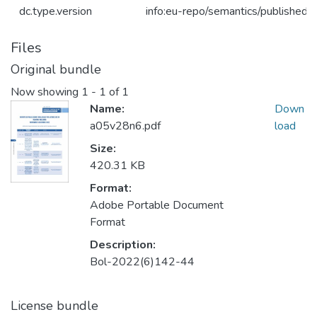
dc.type.version
info:eu-repo/semantics/publishedV
Files
Original bundle
Now showing
1 - 1 of 1
Name:
Down
a05v28n6.pdf
load
Size:
420.31 KB
Format:
Adobe Portable Document
Format
Description:
Bol-2022(6)142-44
License bundle