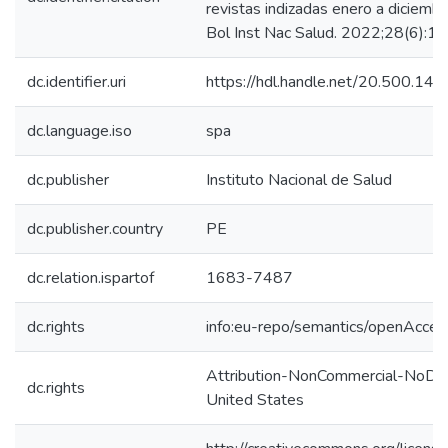
revistas indizadas enero a diciemb
Bol Inst Nac Salud. 2022;28(6):1
dc.identifier.uri
https://hdl.handle.net/20.500.1
dc.language.iso
spa
dc.publisher
Instituto Nacional de Salud
dc.publisher.country
PE
dc.relation.ispartof
1683-7487
dc.rights
info:eu-repo/semantics/openAcces
Attribution-NonCommercial-NoDer
dc.rights
United States