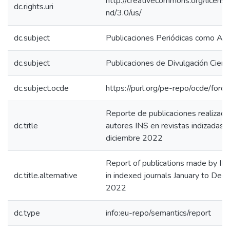
http://creativecommons.org/licens
dc.rights.uri
nd/3.0/us/
dc.subject
Publicaciones Periódicas como As
dc.subject
Publicaciones de Divulgación Cientí
dc.subject.ocde
https://purl.org/pe-repo/ocde/for
Reporte de publicaciones realizada
dc.title
autores INS en revistas indizadas 
diciembre 2022
Report of publications made by IN
dc.title.alternative
in indexed journals January to De
2022
dc.type
info:eu-repo/semantics/report