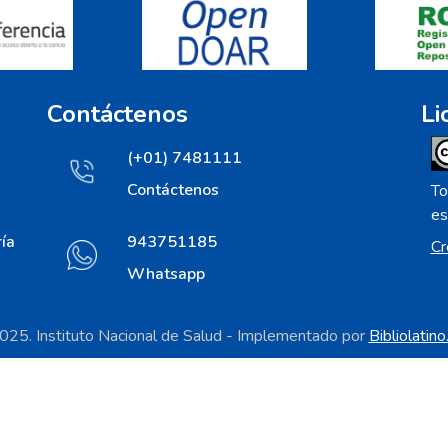
Contáctenos
Li
(+01) 7481111
Contáctenos
To
es
ía
943751185
Cr
Whatsapp
25. Instituto Nacional de Salud - Implementado por
Bibliolatin