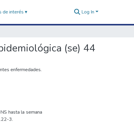
 de interés ▾
Log In
pidemiológica (se) 44
rentes enfermedades.
 INS hasta la semana
:122-3.