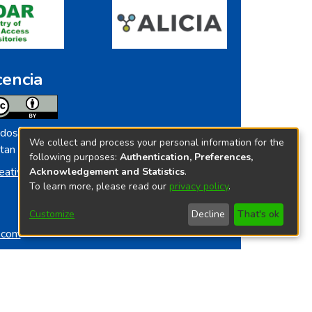
cencia
dos los contenidos de repositorio.ins.gob.pe
We collect and process your personal information for the
tan licenciados bajo
following purposes:
Authentication, Preferences,
eative Commoms License
Acknowledgement and Statistics
.
To learn more, please read our
privacy policy
.
Customize
Decline
That's ok
o.com