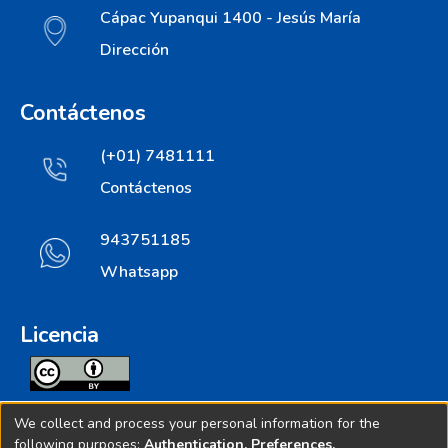
Cápac Yupanqui 1400 - Jesús María
Dirección
Contáctenos
(+01) 7481111
Contáctenos
943751185
Whatsapp
Licencia
Todos los contenidos de repositorio.ins.gob.pe estan
We collect and process your personal information for the
licenciados bajo
following purposes:
Authentication, Preferences,