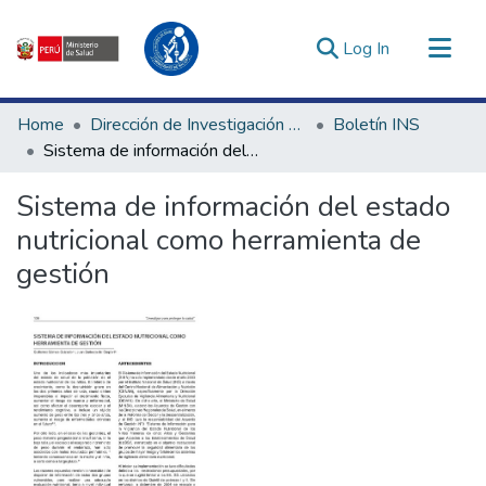
(current)
Log In
Communities & Collections
Home
Dirección de Investigación e Innovación en Salud
Boletín INS
All of DSpace
Sistema de información del estado nutricional como herramienta de gestión
Statistics
Sistema de información del estado
Estadísticas Externas
nutricional como herramienta de
Enlaces de interés ▾
gestión