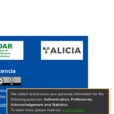
cencia
dos los contenidos de repositorio.ins.gob.pe
We collect and process your personal information for the
tan licenciados bajo
following purposes:
Authentication, Preferences,
eative Commoms License
Acknowledgement and Statistics
.
To learn more, please read our
privacy policy
.