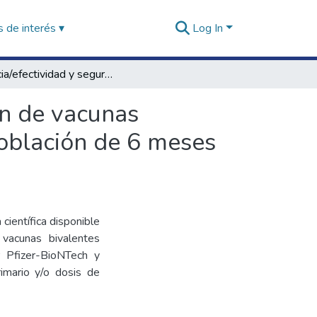
 de interés ▾
Log In
Eficacia/efectividad y seguridad de la administración de vacunas bivalentes de ARNm para prevenir COVID-19 en población de 6 meses a 5 años de edad
ón de vacunas
oblación de 6 meses
 científica disponible
 vacunas bivalentes
 Pfizer-BioNTech y
mario y/o dosis de