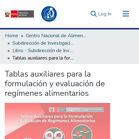
(current)
Log In
Communities & Collections
Home
Centro Nacional de Alimentación, Nutrición y Vida Saludable
All of DSpace
Subdirección de Investigación y Tecnologías en Alimentación y Vida Saludable
Libro - Subdirección de Investigación y Tecnologías en Alimentación y Vida Saludable
Statistics
Tablas auxiliares para la formulación y evaluación de regímenes alimentarios
Estadísticas Externas
Enlaces de interés ▾
Tablas auxiliares para la
formulación y evaluación de
regímenes alimentarios