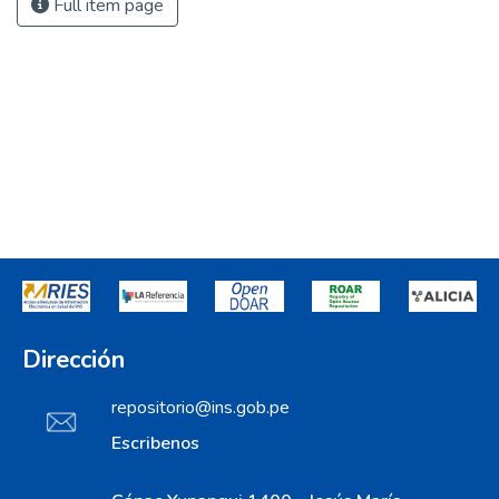
Full item page
Dirección
repositorio@ins.gob.pe
Escribenos