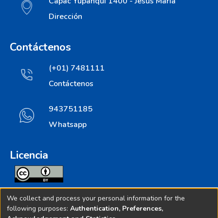
Cápac Yupanqui 1400 - Jesús María
Dirección
Contáctenos
(+01) 7481111
Contáctenos
943751185
Whatsapp
Licencia
Todos los contenidos de repositorio.ins.gob.pe estan
We collect and process your personal information for the
licenciados bajo
following purposes:
Authentication, Preferences,