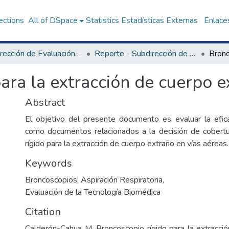
ections
All of DSpace
Statistics
Estadísticas Externas
Enlaces
Subdirección de Evaluación de Tecnologías Sanitarias
Reporte - Subdirección de Evaluación de Tecnologías Sanitarias
ara la extracción de cuerpo e
Abstract
El objetivo del presente documento es evaluar la efica
como documentos relacionados a la decisión de cobertu
rígido para la extracción de cuerpo extraño en vías aéreas.
Keywords
Broncoscopios
,
Aspiración Respiratoria
,
Evaluación de la Tecnología Biomédica
Citation
Calderón-Cahua M. Broncoscopio rígido para la extracci