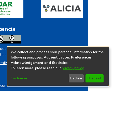
cencia
dos los contenidos de repositorio.ins.gob.pe
We collect and process your personal information for the
tan licenciados bajo
following purposes:
Authentication, Preferences,
eative Commoms License
Acknowledgement and Statistics
.
To learn more, please read our
privacy policy
.
Customize
Decline
That's ok
o.com