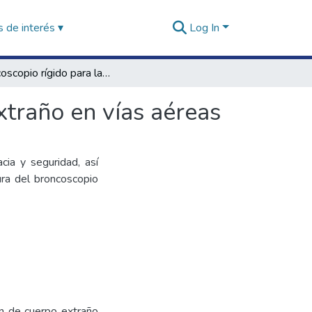
 de interés ▾
Log In
Broncoscopio rígido para la extracción de cuerpo extraño en vías aéreas
xtraño en vías aéreas
cia y seguridad, así
ra del broncoscopio
ón de cuerpo extraño