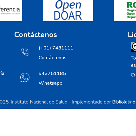
Contáctenos
Li
(+01) 7481111
Contáctenos
To
es
ía
943751185
Cr
Whatsapp
25. Instituto Nacional de Salud - Implementado por
Bibliolatin