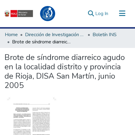
(current)
Log In
Communities & Collections
Home
Dirección de Investigación e Innovación en Salud
Boletín INS
All of DSpace
Brote de síndrome diarreico agudo en la localidad distrito y provincia de Rioja, DISA San Martín, junio 2005
Statistics
Brote de síndrome diarreico agudo
Estadísticas Externas
en la localidad distrito y provincia
Enlaces de interés ▾
de Rioja, DISA San Martín, junio
2005