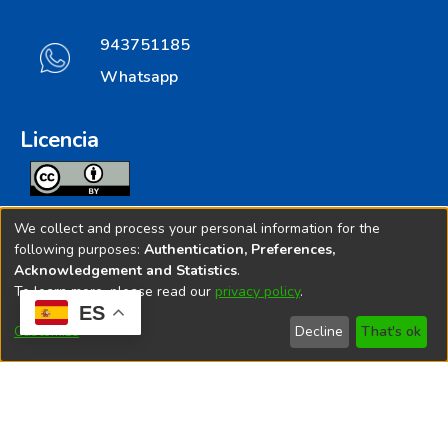
943751185
Whatsapp
Licencia
Todos los contenidos de repositorio.ins.gob.pe estan
We collect and process your personal information for the
licenciados bajo
following purposes:
Authentication, Preferences,
Acknowledgement and Statistics
.
Creative Commoms License
To learn more, please read our
privacy policy
.
ES
© 2025. Instituto Nacional de Salud - Implementado por
Customize
Decline
That's ok
Bibliolatino.com