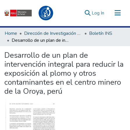
(current)
Log In
Communities & Collections
Home
Dirección de Investigación e Innovación en Salud
Boletín INS
All of DSpace
Desarrollo de un plan de intervención integral para reducir la exposición al plomo y otros contaminantes en el centro minero de la Oroya, perú
Statistics
Desarrollo de un plan de
Estadísticas Externas
intervención integral para reducir la
Enlaces de interés ▾
exposición al plomo y otros
contaminantes en el centro minero
de la Oroya, perú