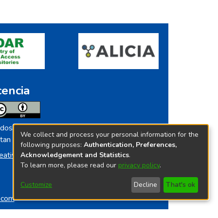
cencia
dos los contenidos de repositorio.ins.gob.pe
We collect and process your personal information for the
tan licenciados bajo
following purposes:
Authentication, Preferences,
eative Commoms License
Acknowledgement and Statistics
.
To learn more, please read our
privacy policy
.
Customize
Decline
That's ok
o.com