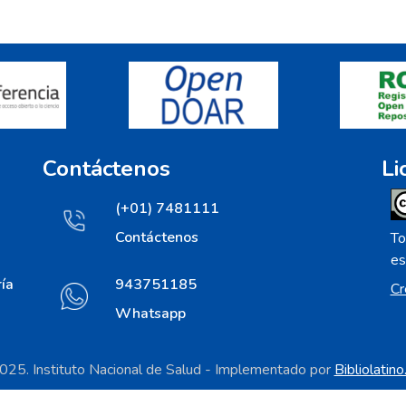
Contáctenos
Li
(+01) 7481111
Contáctenos
To
es
ía
943751185
Cr
Whatsapp
25. Instituto Nacional de Salud - Implementado por
Bibliolatin