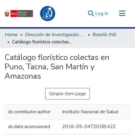
(current)
Log In
Communities & Collections
Home
Dirección de Investigación e Innovación en Salud
Boletín INS
All of DSpace
Catálogo florístico colectas en Puno, Tacna, San Martín y Amazonas
Statistics
Catálogo florístico colectas en
Estadísticas Externas
Puno, Tacna, San Martín y
Enlaces de interés ▾
Amazonas
Simple item page
dc.contributor.author
Instituto Nacional de Salud
dc.date.accessioned
2016-05-04T20:08:42Z