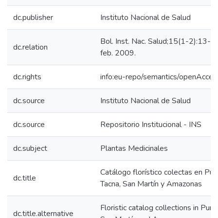
dc.publisher
Instituto Nacional de Salud
Bol. Inst. Nac. Salud;15(1-2):13-14
dc.relation
feb. 2009.
dc.rights
info:eu-repo/semantics/openAcces
dc.source
Instituto Nacional de Salud
dc.source
Repositorio Institucional - INS
dc.subject
Plantas Medicinales
Catálogo florístico colectas en Pun
dc.title
Tacna, San Martín y Amazonas
Floristic catalog collections in Puno
dc.title.alternative