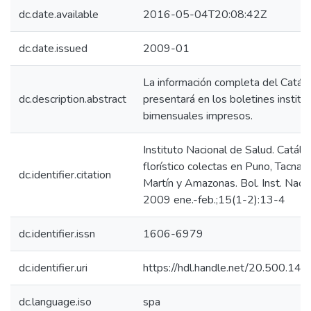
dc.date.available
2016-05-04T20:08:42Z
dc.date.issued
2009-01
La información completa del Catál
dc.description.abstract
presentará en los boletines institu
bimensuales impresos.
Instituto Nacional de Salud. Catál
florístico colectas en Puno, Tacna, 
dc.identifier.citation
Martín y Amazonas. Bol. Inst. Nac. 
2009 ene.-feb.;15(1-2):13-4
dc.identifier.issn
1606-6979
dc.identifier.uri
https://hdl.handle.net/20.500.14
dc.language.iso
spa