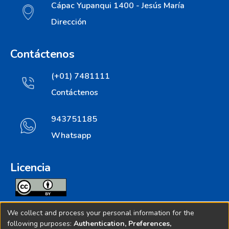
Cápac Yupanqui 1400 - Jesús María
Dirección
Contáctenos
(+01) 7481111
Contáctenos
943751185
Whatsapp
Licencia
Todos los contenidos de repositorio.ins.gob.pe estan
We collect and process your personal information for the
licenciados bajo
following purposes:
Authentication, Preferences,