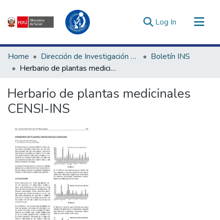
(current)
Log In
Communities & Collections
Home
Dirección de Investigación e Innovación en Salud
Boletín INS
All of DSpace
Herbario de plantas medicinales CENSI-INS
Statistics
Herbario de plantas medicinales
Estadísticas Externas
CENSI-INS
Enlaces de interés ▾