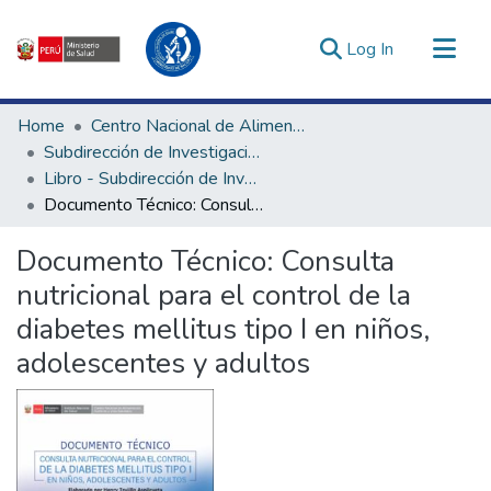
(current)
Log In
Communities & Collections
Home
Centro Nacional de Alimentación, Nutrición y Vida Saludable
All of DSpace
Subdirección de Investigación y Tecnologías en Alimentación y Vida Saludable
Libro - Subdirección de Investigación y Tecnologías en Alimentación y Vida Saludable
Statistics
Documento Técnico: Consulta nutricional para el control de la diabetes mellitus tipo I en niños, adolescentes y adultos
Estadísticas Externas
Enlaces de interés ▾
Documento Técnico: Consulta
nutricional para el control de la
diabetes mellitus tipo I en niños,
adolescentes y adultos