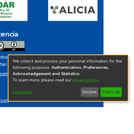
cencia
dos los contenidos de repositorio.ins.gob.pe
We collect and process your personal information for the
tan licenciados bajo
following purposes:
Authentication, Preferences,
eative Commoms License
Acknowledgement and Statistics
.
To learn more, please read our
privacy policy
.
Customize
Decline
That's ok
o.com