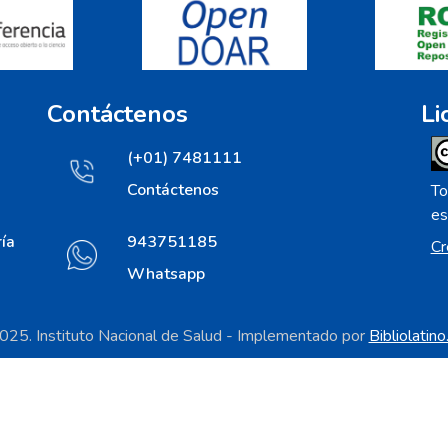
Contáctenos
Li
(+01) 7481111
Contáctenos
To
es
ía
943751185
Cr
Whatsapp
25. Instituto Nacional de Salud - Implementado por
Bibliolatin