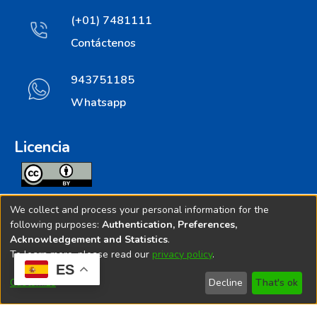
(+01) 7481111
Contáctenos
943751185
Whatsapp
Licencia
Todos los contenidos de repositorio.ins.gob.pe estan
We collect and process your personal information for the
licenciados bajo
following purposes:
Authentication, Preferences,
Acknowledgement and Statistics
.
Creative Commoms License
To learn more, please read our
privacy policy
.
ES
© 2025. Instituto Nacional de Salud - Implementado por
Customize
Decline
That's ok
Bibliolatino.com