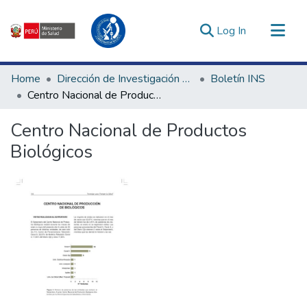
(current)
Log In
Communities & Collections
Home
Dirección de Investigación e Innovación en Salud
Boletín INS
All of DSpace
Centro Nacional de Productos Biológicos
Statistics
Centro Nacional de Productos
Estadísticas Externas
Biológicos
Enlaces de interés ▾