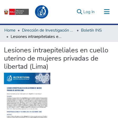
(current)
Log In
Communities & Collections
Home
Dirección de Investigación e Innovación en Salud
Boletín INS
All of DSpace
Lesiones intraepiteliales en cuello uterino de mujeres privadas de libertad (Lima)
Statistics
Lesiones intraepiteliales en cuello
Estadísticas Externas
uterino de mujeres privadas de
Enlaces de interés ▾
libertad (Lima)