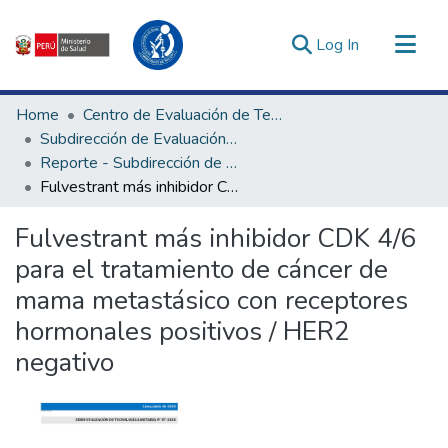
(current)
Log In
Communities & Collections
Home
Centro de Evaluación de Tecnologías en Salud
All of DSpace
Subdirección de Evaluación de Tecnologías Sanitarias
Reporte - Subdirección de Evaluación de Tecnologías Sanitarias
Statistics
Fulvestrant más inhibidor CDK 4/6 para el tratamiento de cáncer de mama metastásico con receptores hormonales positivos / HER2 negativo
Estadísticas Externas
Enlaces de interés ▾
Fulvestrant más inhibidor CDK 4/6
para el tratamiento de cáncer de
mama metastásico con receptores
hormonales positivos / HER2
negativo