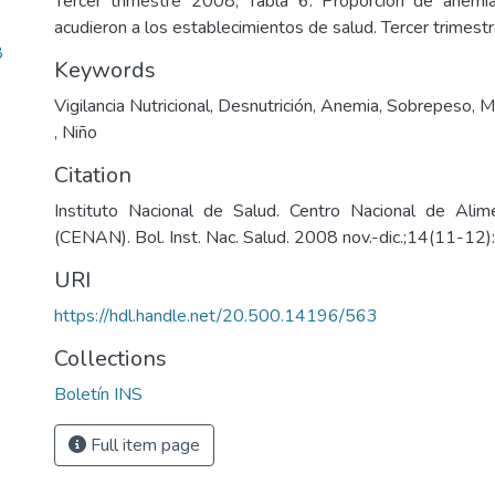
Tercer trimestre 2008; Tabla 6. Proporción de anem
acudieron a los establecimientos de salud. Tercer trimest
8
Keywords
Vigilancia Nutricional
,
Desnutrición
,
Anemia
,
Sobrepeso
,
M
,
Niño
Citation
Instituto Nacional de Salud. Centro Nacional de Alime
(CENAN). Bol. Inst. Nac. Salud. 2008 nov.-dic.;14(11-12
URI
https://hdl.handle.net/20.500.14196/563
Collections
Boletín INS
Full item page