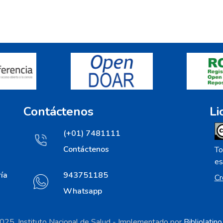
Contáctenos
Li
(+01) 7481111
Contáctenos
To
es
ía
943751185
Cr
Whatsapp
25. Instituto Nacional de Salud - Implementado por
Bibliolatin