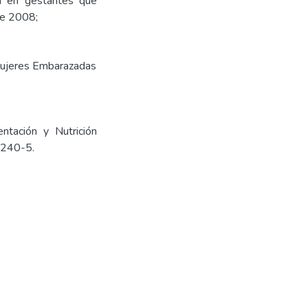
ia en gestantes que
re 2008;
ujeres Embarazadas
ntación y Nutrición
):240-5.