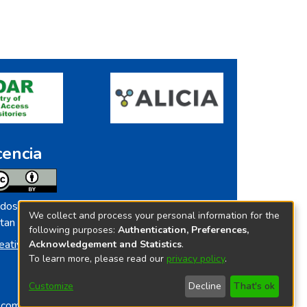
cencia
dos los contenidos de repositorio.ins.gob.pe
We collect and process your personal information for the
tan licenciados bajo
following purposes:
Authentication, Preferences,
eative Commoms License
Acknowledgement and Statistics
.
To learn more, please read our
privacy policy
.
Customize
Decline
That's ok
o.com