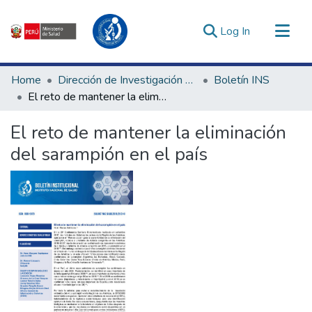
(current)
Log In
Communities & Collections
Home
Dirección de Investigación e Innovación en Salud
Boletín INS
All of DSpace
El reto de mantener la eliminación del sarampión en el país
Statistics
El reto de mantener la eliminación
Estadísticas Externas
del sarampión en el país
Enlaces de interés ▾