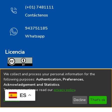
(+01) 7481111
Contáctenos
943751185
Whatsapp
Licencia
Todos los contenidos de repositorio.ins.gob.pe estan
We collect and process your personal information for the
licenciados bajo
following purposes:
Authentication, Preferences,
Acknowledgement and Statistics
.
Creative Commoms License
To learn more, please read our
privacy policy
.
ES
© 2025. Instituto Nacional de Salud - Implementado por
Customize
Decline
That's ok
Bibliolatino.com