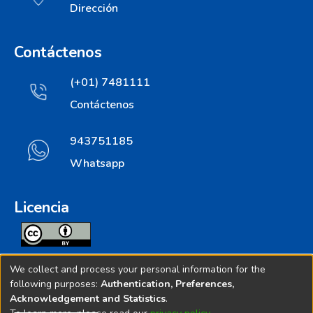
Dirección
Contáctenos
(+01) 7481111
Contáctenos
943751185
Whatsapp
Licencia
Todos los contenidos de repositorio.ins.gob.pe estan
We collect and process your personal information for the
licenciados bajo
following purposes:
Authentication, Preferences,
Acknowledgement and Statistics
.
Creative Commoms License