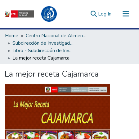
(current)
Log In
Communities & Collections
Home
Centro Nacional de Alimentación, Nutrición y Vida Saludable
All of DSpace
Subdirección de Investigación y Tecnologías en Alimentación y Vida Saludable
Libro - Subdirección de Investigación y Tecnologías en Alimentación y Vida Saludable
Statistics
La mejor receta Cajamarca
Estadísticas Externas
Enlaces de interés ▾
La mejor receta Cajamarca