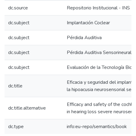
dc.source
Repositorio Institucional - INS
dc.subject
Implantación Coclear
dc.subject
Pérdida Auditiva
dc.subject
Pérdida Auditiva Sensorineural
dc.subject
Evaluación de la Tecnología Bio
Eficacia y seguridad del implante
dc.title
la hipoacusia neurosensorial seve
Efficacy and safety of the cochle
dc.title.alternative
in hearing loss severe neurosens
dc.type
info:eu-repo/semantics/book