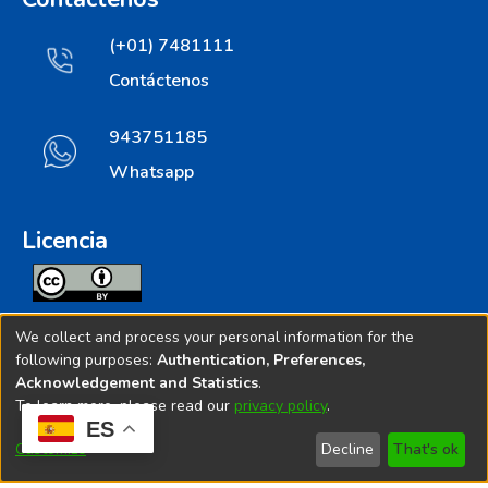
(+01) 7481111
Contáctenos
943751185
Whatsapp
Licencia
Todos los contenidos de repositorio.ins.gob.pe estan
We collect and process your personal information for the
licenciados bajo
following purposes:
Authentication, Preferences,
Acknowledgement and Statistics
.
Creative Commoms License
To learn more, please read our
privacy policy
.
ES
© 2025. Instituto Nacional de Salud - Implementado por
Customize
Decline
That's ok
Bibliolatino.com