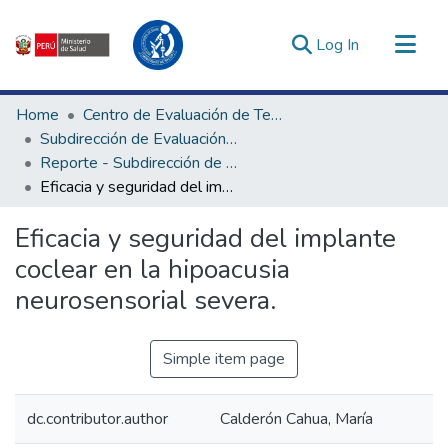
(current)
Log In
Communities & Collections
Home
Centro de Evaluación de Tecnologías en Salud
All of DSpace
Subdirección de Evaluación de Tecnologías Sanitarias
Reporte - Subdirección de Evaluación de Tecnologías Sanitarias
Statistics
Eficacia y seguridad del implante coclear en la hipoacusia neurosensorial severa.
Estadísticas Externas
Enlaces de interés ▾
Eficacia y seguridad del implante
coclear en la hipoacusia
neurosensorial severa.
Simple item page
dc.contributor.author
Calderón Cahua, María