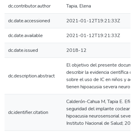
dc.contributor.author
Tapia, Elena
dc.date.accessioned
2021-01-12T19:21:33Z
dc.date.available
2021-01-12T19:21:33Z
dc.date.issued
2018-12
El objetivo del presente docume
describir la evidencia científica d
dc.description.abstract
sobre el uso de IC en niños y ad
tienen hipoacusia severa neurose
Calderón-Cahua M, Tapia E. Efica
seguridad del implante coclear en
dc.identifier.citation
hipoacusia neurosensorial severa
Instituto Nacional de Salud; 201