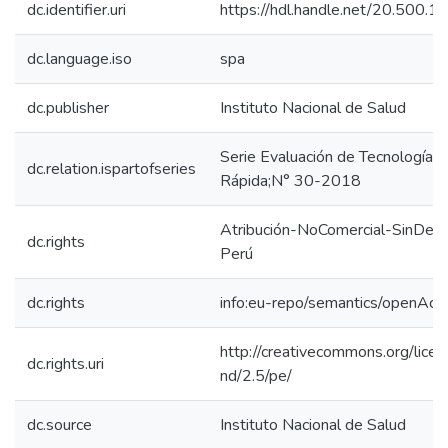
dc.identifier.uri
https://hdl.handle.net/20.500.
dc.language.iso
spa
dc.publisher
Instituto Nacional de Salud
Serie Evaluación de Tecnología Sa
dc.relation.ispartofseries
Rápida;N° 30-2018
Atribución-NoComercial-SinDeri
dc.rights
Perú
dc.rights
info:eu-repo/semantics/openAcc
http://creativecommons.org/lice
dc.rights.uri
nd/2.5/pe/
dc.source
Instituto Nacional de Salud