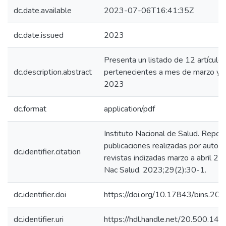
dc.date.available
2023-07-06T16:41:35Z
dc.date.issued
2023
Presenta un listado de 12 artículo
dc.description.abstract
pertenecientes a mes de marzo y ab
2023
dc.format
application/pdf
Instituto Nacional de Salud. Repor
publicaciones realizadas por autor
dc.identifier.citation
revistas indizadas marzo a abril 20
Nac Salud. 2023;29(2):30-1.
dc.identifier.doi
https://doi.org/10.17843/bins.2
dc.identifier.uri
https://hdl.handle.net/20.500.1