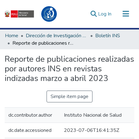
(current)
Log In
Communities & Collections
Home
Dirección de Investigación e Innovación en Salud
Boletín INS
All of DSpace
Reporte de publicaciones realizadas por autores INS en revistas indizadas marzo a abril 2023
Statistics
Reporte de publicaciones realizadas
Estadísticas Externas
por autores INS en revistas
Enlaces de interés ▾
indizadas marzo a abril 2023
Simple item page
dc.contributor.author
Instituto Nacional de Salud
dc.date.accessioned
2023-07-06T16:41:35Z