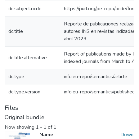
dc.subject.ocde
https://purl.org/pe-repo/ocde/for
Reporte de publicaciones realizada
dc.title
autores INS en revistas indizadas 
abril 2023
Report of publications made by INS
dc.title.alternative
indexed journals from March to Ap
dc.type
info:eu-repo/semantics/article
dc.type.version
info:eu-repo/semantics/publishedV
Files
Original bundle
Now showing
1 - 1 of 1
Name:
Down