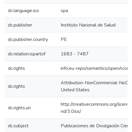
dc.language.iso
spa
dc.publisher
Instituto Nacional de Salud
dc.publisher.country
PE
dc.relation.ispartof
1683 - 7487
dc.rights
info:eu-repo/semantics/openAcces
Attribution-NonCommercial-NoDer
dc.rights
United States
http://creativecommons.org/licens
dc.rights.uri
nd/3.0/us/
dc.subject
Publicaciones de Divulgación Cientí