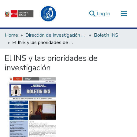
(current)
Log In
Communities & Collections
Home
Dirección de Investigación e Innovación en Salud
Boletín INS
All of DSpace
El INS y las prioridades de investigación
Statistics
El INS y las prioridades de
Estadísticas Externas
investigación
Enlaces de interés ▾