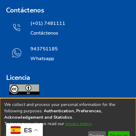
Contáctenos
(+01) 7481111
Contáctenos
943751185
Whatsapp
Licencia
Todos los contenidos de repositorio.ins.gob.pe estan
We collect and process your personal information for the
licenciados bajo
following purposes:
Authentication, Preferences,
Acknowledgement and Statistics
.
Creative Commoms License
To learn more, please read our
privacy policy
.
ES
© 2025. Instituto Nacional de Salud - Implementado por
Customize
Decline
That's ok