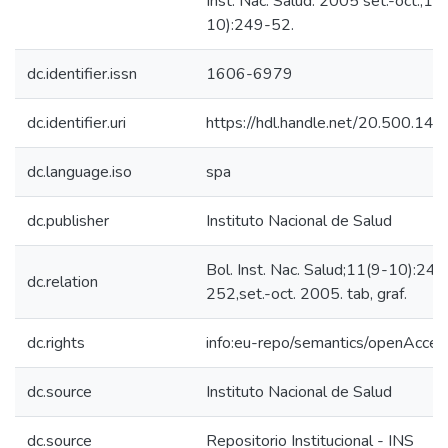
Inst. Nac. Salud. 2005 set.-oct.;11
10):249-52.
dc.identifier.issn
1606-6979
dc.identifier.uri
https://hdl.handle.net/20.500.14
dc.language.iso
spa
dc.publisher
Instituto Nacional de Salud
Bol. Inst. Nac. Salud;11(9-10):249
dc.relation
252,set.-oct. 2005. tab, graf.
dc.rights
info:eu-repo/semantics/openAcces
dc.source
Instituto Nacional de Salud
dc.source
Repositorio Institucional - INS