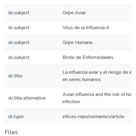
dc.subject
Gripe Aviar
dc.subject
Virus de la Influenza A
dc.subject
Gripe Humana
dc.subject
Brote de Enfermedades
La influenza aviar y el riesgo de inf
dc.title
en seres humanos
Avian influenza and the risk of hum
dc.title.alternative
infection
dc.type
info:eu-repo/semantics/article
Files