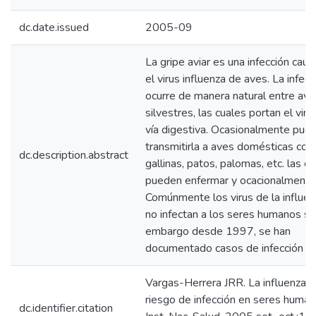
dc.date.issued
2005-09
La gripe aviar es una infección cau
el virus influenza de aves. La infecc
ocurre de manera natural entre ave
silvestres, las cuales portan el viru
vía digestiva. Ocasionalmente pue
transmitirla a aves domésticas co
dc.description.abstract
gallinas, patos, palomas, etc. las c
pueden enfermar y ocacionalmente 
Comúnmente los virus de la influen
no infectan a los seres humanos si
embargo desde 1997, se han
documentado casos de infección h
Vargas-Herrera JRR. La influenza av
riesgo de infección en seres human
dc.identifier.citation