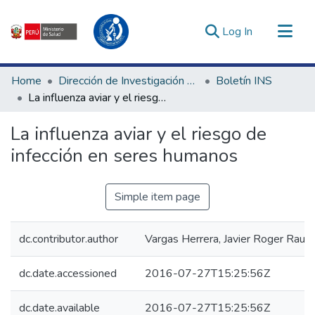
(current)
Log In
Communities & Collections
Home
Dirección de Investigación e Innovación en Salud
Boletín INS
All of DSpace
La influenza aviar y el riesgo de infección en seres humanos
Statistics
La influenza aviar y el riesgo de
Estadísticas Externas
infección en seres humanos
Enlaces de interés ▾
Simple item page
dc.contributor.author
Vargas Herrera, Javier Roger Raul
dc.date.accessioned
2016-07-27T15:25:56Z
dc.date.available
2016-07-27T15:25:56Z