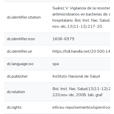
Suárez V. Vigilancia de la resistenci
antimicrobianos en bacterias de or
dc.identifier.citation
hospitalario. Bol. Inst. Nac. Salud.
nov.-dic.;13(11-12):217-20.
dc.identifier.issn
1606-6979
dc.identifier.uri
https://hdl.handle.net/20.500.14
dc.language.iso
spa
dc.publisher
Instituto Nacional de Salud
Bol. Inst. Nac. Salud;13(11-12):2
dc.relation
220,nov.-dic. 2008. tab. graf.
dc.rights
info:eu-repo/semantics/openAcces