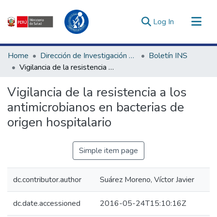
(current)
Log In
Communities & Collections
Home
Dirección de Investigación e Innovación en Salud
Boletín INS
All of DSpace
Vigilancia de la resistencia a los antimicrobianos en bacterias de origen hospitalario
Statistics
Vigilancia de la resistencia a los
Estadísticas Externas
antimicrobianos en bacterias de
Enlaces de interés ▾
origen hospitalario
Simple item page
dc.contributor.author
Suárez Moreno, Víctor Javier
dc.date.accessioned
2016-05-24T15:10:16Z