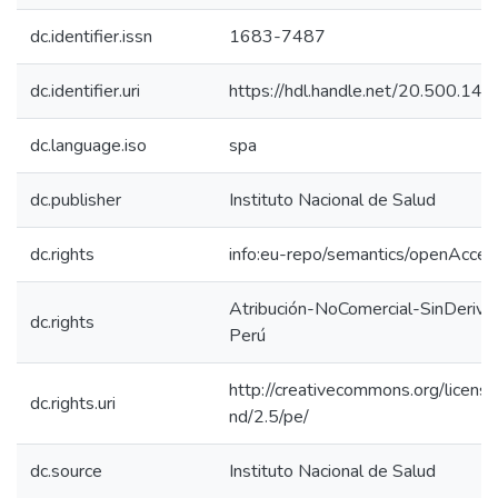
dc.identifier.issn
1683-7487
dc.identifier.uri
https://hdl.handle.net/20.500.1
dc.language.iso
spa
dc.publisher
Instituto Nacional de Salud
dc.rights
info:eu-repo/semantics/openAcces
Atribución-NoComercial-SinDeriva
dc.rights
Perú
http://creativecommons.org/licens
dc.rights.uri
nd/2.5/pe/
dc.source
Instituto Nacional de Salud