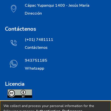
Cápac Yupanqui 1400 - Jesús María
Dirección
Contáctenos
(+01) 7481111
Contáctenos
943751185
Whatsapp
Licencia
Todos los contenidos de repositorio.ins.gob.pe estan
We collect and process your personal information for the
licenciados bajo