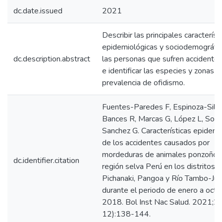
dc.date.issued
2021
Describir las principales característ
epidemiológicas y sociodemográfi
dc.description.abstract
las personas que sufren accidentes
e identificar las especies y zonas 
prevalencia de ofidismo.
Fuentes-Paredes F, Espinoza-Sil
Bances R, Marcas G, López L, Solis
Sanchez G. Características epidemi
de los accidentes causados por
mordeduras de animales ponzoños
dc.identifier.citation
región selva Perú en los distritos 
Pichanaki, Pangoa y Río Tambo-Jun
durante el periodo de enero a octu
2018. Bol Inst Nac Salud. 2021;2
12):138-144.