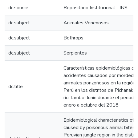
dc.source
Repositorio Institucional - INS
dc.subject
Animales Venenosos
dc.subject
Bothrops
dc.subject
Serpientes
Características epidemiológicas de
accidentes causados por mordedur
animales ponzoñosos en la región 
dc.title
Perú en los distritos de Pichanaki,
río Tambo-Junín durante el periodo
enero a octubre del 2018
Epidemiological characteristics of 
caused by poisonous animal bites i
Peruvian jungle region in the distric