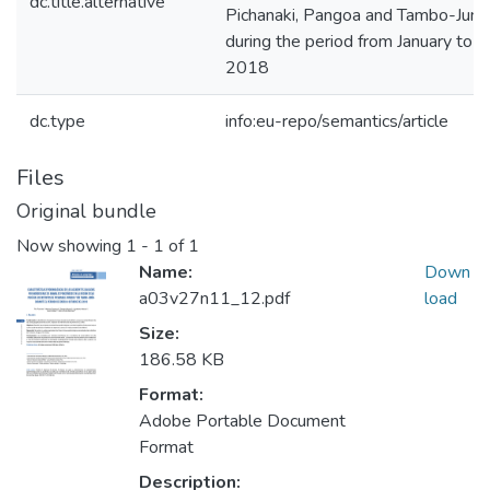
dc.title.alternative
Pichanaki, Pangoa and Tambo-Junín 
during the period from January to 
2018
dc.type
info:eu-repo/semantics/article
Files
Original bundle
Now showing
1 - 1 of 1
Name:
Down
a03v27n11_12.pdf
load
Size:
186.58 KB
Format:
Adobe Portable Document
Format
Description: