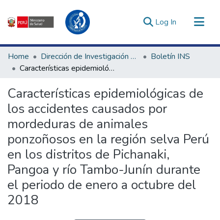
(current)
Log In
Communities & Collections
Home
Dirección de Investigación e Innovación en Salud
Boletín INS
All of DSpace
Características epidemiológicas de los accidentes causados por mordeduras de animales ponzoñosos en la región selva Perú en los distritos de Pichanaki, Pangoa y río Tambo-Junín durante el periodo de enero a octubre del 2018
Statistics
Características epidemiológicas de
Estadísticas Externas
los accidentes causados por
Enlaces de interés ▾
mordeduras de animales
ponzoñosos en la región selva Perú
en los distritos de Pichanaki,
Pangoa y río Tambo-Junín durante
el periodo de enero a octubre del
2018