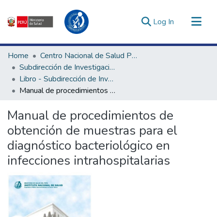
(current)
Log In
Communities & Collections
Home
Centro Nacional de Salud Pública
All of DSpace
Subdirección de Investigación y Laboratorios de Enfermedades No Transmisibles
Libro - Subdirección de Investigación y Laboratorios de Enfermedades No Transmisibles
Statistics
Manual de procedimientos de obtención de muestras para el diagnóstico bacteriológico en infecciones intrahospitalarias
Estadísticas Externas
Enlaces de interés ▾
Manual de procedimientos de
obtención de muestras para el
diagnóstico bacteriológico en
infecciones intrahospitalarias