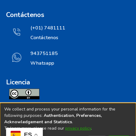
Contáctenos
(+01) 7481111
Contáctenos
943751185
Whatsapp
Licencia
Todos los contenidos de repositorio.ins.gob.pe estan
We collect and process your personal information for the
licenciados bajo
following purposes:
Authentication, Preferences,
Acknowledgement and Statistics
.
Creative Commoms License
To learn more, please read our
privacy policy
.
ES
© 2025. Instituto Nacional de Salud - Implementado por