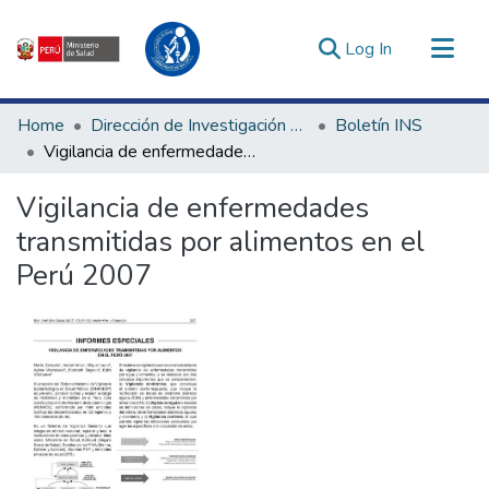
(current)
Log In
Communities & Collections
Home
Dirección de Investigación e Innovación en Salud
Boletín INS
All of DSpace
Vigilancia de enfermedades transmitidas por alimentos en el Perú 2007
Statistics
Vigilancia de enfermedades
Estadísticas Externas
transmitidas por alimentos en el
Enlaces de interés ▾
Perú 2007