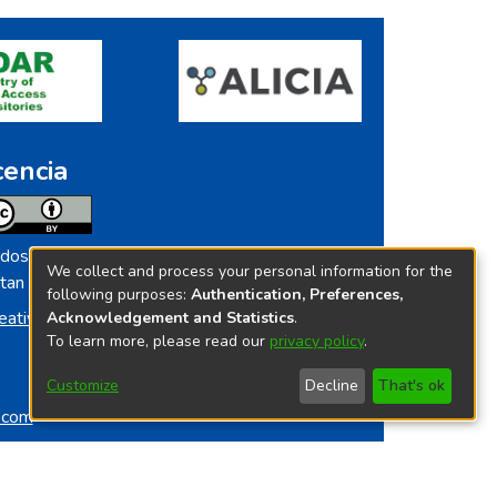
cencia
dos los contenidos de repositorio.ins.gob.pe
We collect and process your personal information for the
tan licenciados bajo
following purposes:
Authentication, Preferences,
eative Commoms License
Acknowledgement and Statistics
.
To learn more, please read our
privacy policy
.
Customize
Decline
That's ok
o.com