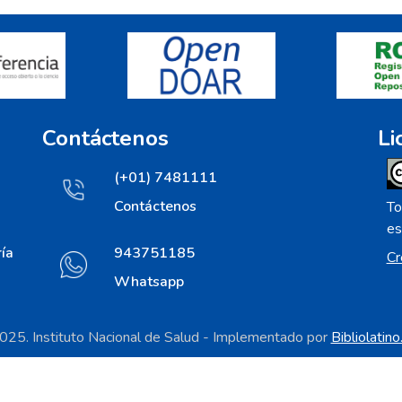
Contáctenos
Li
(+01) 7481111
Contáctenos
To
es
ía
943751185
Cr
Whatsapp
25. Instituto Nacional de Salud - Implementado por
Bibliolatin