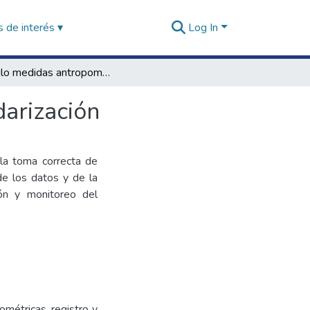
 de interés ▾
Log In
Módulo medidas antropométricas, registro y estandarización
darización
 la toma correcta de
de los datos y de la
ión y monitoreo del
métricas, registro y