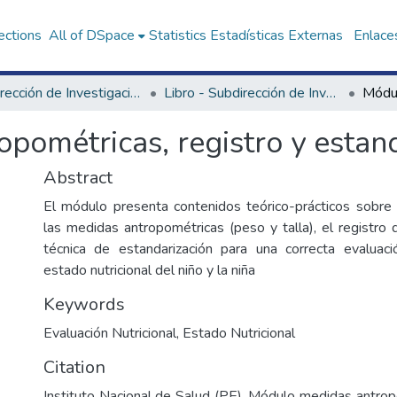
ections
All of DSpace
Statistics
Estadísticas Externas
Enlaces
Subdirección de Investigación y Tecnologías en Alimentación y Vida Saludable
Libro - Subdirección de Investigación y Tecnologías en Alimentación y Vida Saludable
pométricas, registro y estan
Abstract
El módulo presenta contenidos teórico-prácticos sobre
las medidas antropométricas (peso y talla), el registro 
técnica de estandarización para una correcta evaluac
estado nutricional del niño y la niña
Keywords
Evaluación Nutricional
,
Estado Nutricional
Citation
Instituto Nacional de Salud (PE). Módulo medidas antropo