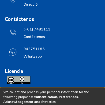
Dirección
Contáctenos
(+01) 7481111
Contáctenos
943751185
Whatsapp
Licencia
Todos los contenidos de repositorio.ins.gob.pe estan
We collect and process your personal information for the
licenciados bajo
following purposes:
Authentication, Preferences,
Acknowledgement and Statistics
.
Creative Commoms License