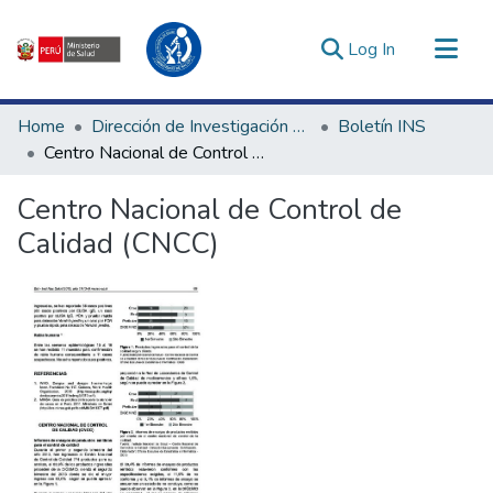
(current)
Log In
Communities & Collections
Home
Dirección de Investigación e Innovación en Salud
Boletín INS
All of DSpace
Centro Nacional de Control de Calidad (CNCC)
Statistics
Centro Nacional de Control de
Estadísticas Externas
Calidad (CNCC)
Enlaces de interés ▾