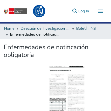
(current)
Log In
Communities & Collections
Home
Dirección de Investigación e Innovación en Salud
Boletín INS
All of DSpace
Enfermedades de notificación obligatoria
Statistics
Enfermedades de notificación
Estadísticas Externas
obligatoria
Enlaces de interés ▾