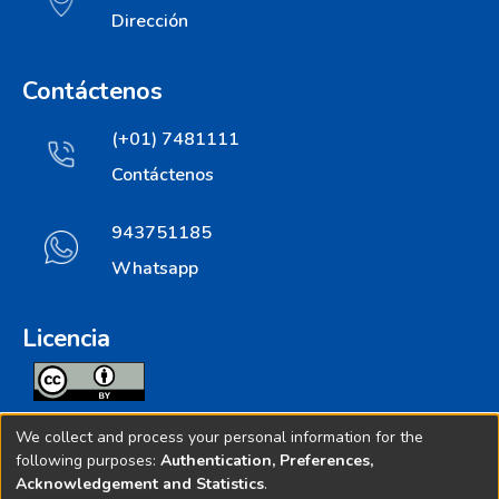
Dirección
Contáctenos
(+01) 7481111
Contáctenos
943751185
Whatsapp
Licencia
Todos los contenidos de repositorio.ins.gob.pe estan
We collect and process your personal information for the
licenciados bajo
following purposes:
Authentication, Preferences,
Acknowledgement and Statistics
.
Creative Commoms License