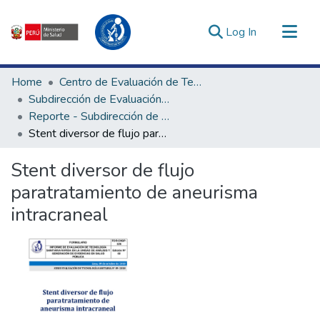
(current)
Log In
Communities & Collections
Home
Centro de Evaluación de Tecnologías en Salud
All of DSpace
Subdirección de Evaluación de Tecnologías Sanitarias
Reporte - Subdirección de Evaluación de Tecnologías Sanitarias
Statistics
Stent diversor de flujo paratratamiento de aneurisma intracraneal
Estadísticas Externas
Enlaces de interés ▾
Stent diversor de flujo
paratratamiento de aneurisma
intracraneal