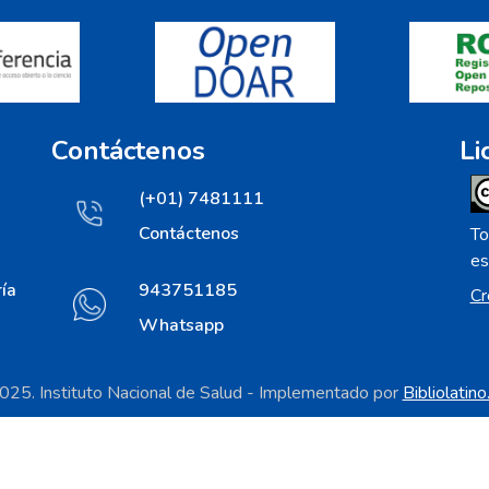
Contáctenos
Li
(+01) 7481111
Contáctenos
To
es
ía
943751185
Cr
Whatsapp
25. Instituto Nacional de Salud - Implementado por
Bibliolatin