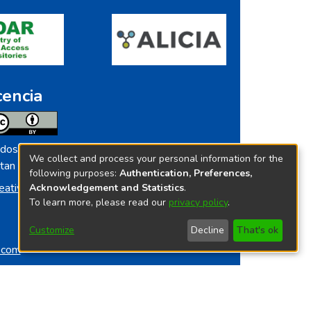
cencia
dos los contenidos de repositorio.ins.gob.pe
We collect and process your personal information for the
tan licenciados bajo
following purposes:
Authentication, Preferences,
eative Commoms License
Acknowledgement and Statistics
.
To learn more, please read our
privacy policy
.
Customize
Decline
That's ok
o.com