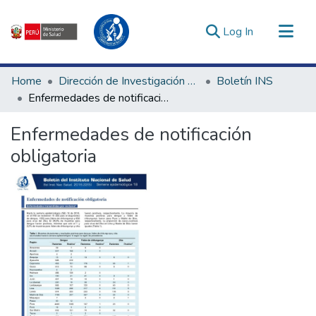
(current)
Log In
Communities & Collections
Home
Dirección de Investigación e Innovación en Salud
Boletín INS
All of DSpace
Enfermedades de notificación obligatoria
Statistics
Enfermedades de notificación
Estadísticas Externas
obligatoria
Enlaces de interés ▾