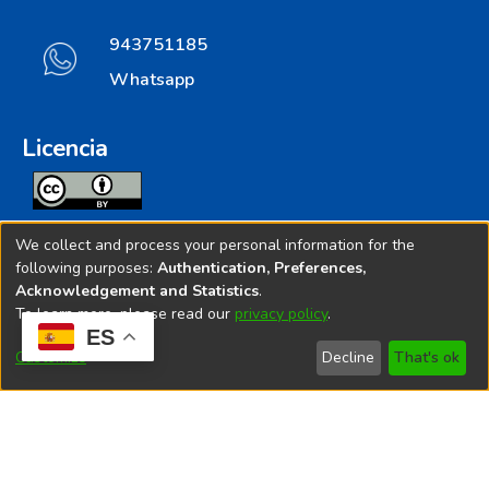
943751185
Whatsapp
Licencia
Todos los contenidos de repositorio.ins.gob.pe estan
We collect and process your personal information for the
licenciados bajo
following purposes:
Authentication, Preferences,
Acknowledgement and Statistics
.
Creative Commoms License
To learn more, please read our
privacy policy
.
ES
© 2025. Instituto Nacional de Salud - Implementado por
Customize
Decline
That's ok
Bibliolatino.com