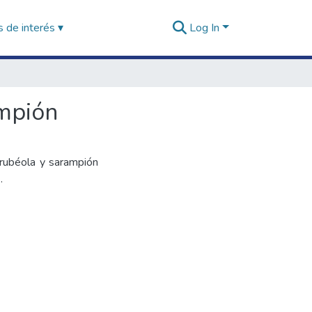
 de interés ▾
Log In
mpión
 rubéola y sarampión
.