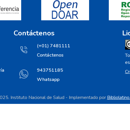
Contáctenos
Li
(+01) 7481111
Contáctenos
To
es
ía
943751185
Cr
Whatsapp
25. Instituto Nacional de Salud - Implementado por
Bibliolatin