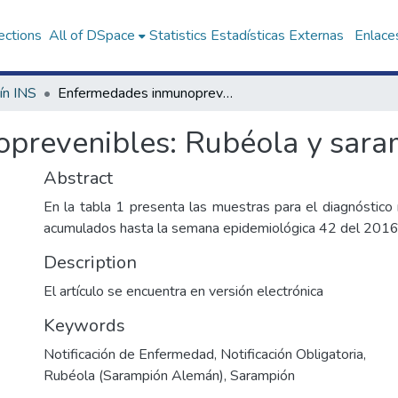
ections
All of DSpace
Statistics
Estadísticas Externas
Enlaces
ín INS
Enfermedades inmunoprevenibles: Rubéola y sarampión
prevenibles: Rubéola y sara
Abstract
En la tabla 1 presenta las muestras para el diagnóstico
acumulados hasta la semana epidemiológica 42 del 2016
Description
El artículo se encuentra en versión electrónica
Keywords
Notificación de Enfermedad
,
Notificación Obligatoria
,
Rubéola (Sarampión Alemán)
,
Sarampión