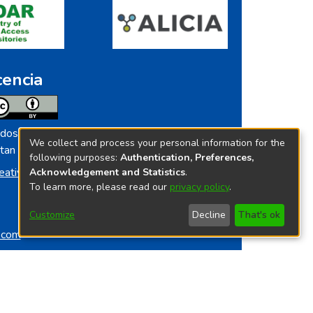
cencia
dos los contenidos de repositorio.ins.gob.pe
We collect and process your personal information for the
tan licenciados bajo
following purposes:
Authentication, Preferences,
eative Commoms License
Acknowledgement and Statistics
.
To learn more, please read our
privacy policy
.
Customize
Decline
That's ok
o.com