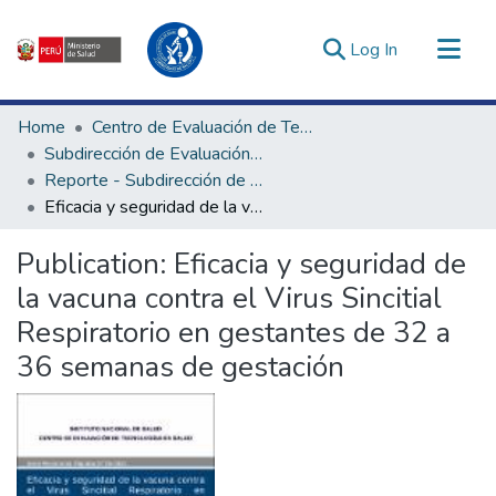
(current)
Log In
Communities & Collections
Home
Centro de Evaluación de Tecnologías en Salud
All of DSpace
Subdirección de Evaluación de Tecnologías Sanitarias
Reporte - Subdirección de Evaluación de Tecnologías Sanitarias
Statistics
Eficacia y seguridad de la vacuna contra el Virus Sincitial Respiratorio en gestantes de 32 a 36 semanas de gestación
Estadísticas Externas
Enlaces de interés ▾
Publication:
Eficacia y seguridad de
la vacuna contra el Virus Sincitial
Respiratorio en gestantes de 32 a
36 semanas de gestación