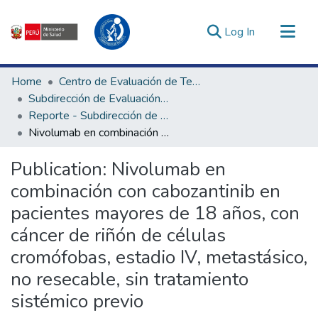
(current)
Log In
Communities & Collections
Home
Centro de Evaluación de Tecnologías en Salud
All of DSpace
Subdirección de Evaluación de Tecnologías Sanitarias
Reporte - Subdirección de Evaluación de Tecnologías Sanitarias
Statistics
Nivolumab en combinación con cabozantinib en pacientes mayores de 18 años, con cáncer de riñón de células cromófobas, estadio IV, metastásico, no resecable, sin tratamiento sistémico previo
Estadísticas Externas
Enlaces de interés ▾
Publication:
Nivolumab en
combinación con cabozantinib en
pacientes mayores de 18 años, con
cáncer de riñón de células
cromófobas, estadio IV, metastásico,
no resecable, sin tratamiento
sistémico previo