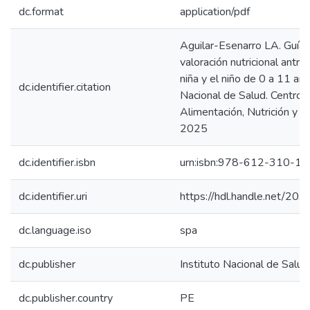
dc.format
application/pdf
Aguilar-Esenarro LA. Guía t
valoración nutricional antr
niña y el niño de 0 a 11 año
dc.identifier.citation
Nacional de Salud. Centro 
Alimentación, Nutrición y V
2025
dc.identifier.isbn
urn:isbn:978-612-310-1
dc.identifier.uri
https://hdl.handle.net/2
dc.language.iso
spa
dc.publisher
Instituto Nacional de Salud
dc.publisher.country
PE