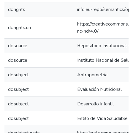
dc.rights
info:eu-repo/semantics/op
https://creativecommons.or
dc.rights.uri
nc-nd/4.0/
dc.source
Repositorio Institucional - 
dc.source
Instituto Nacional de Salud
dc.subject
Antropometría
dc.subject
Evaluación Nutricional
dc.subject
Desarrollo Infantil
dc.subject
Estilo de Vida Saludable