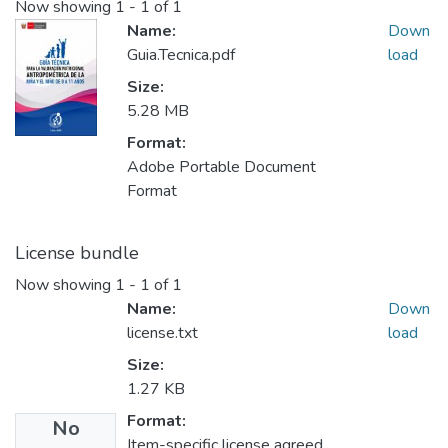
Now showing
1 - 1 of 1
Name:
Down
Guia.Tecnica.pdf
load
Size:
5.28 MB
Format:
Adobe Portable Document
Format
License bundle
Now showing
1 - 1 of 1
Name:
Down
license.txt
load
Size:
1.27 KB
Format:
No
Item-specific license agreed