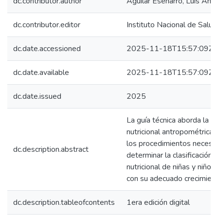
dc.contributor.author
Aguilar Esenarro, Luis Ang
dc.contributor.editor
Instituto Nacional de Salud
dc.date.accessioned
2025-11-18T15:57:09Z
dc.date.available
2025-11-18T15:57:09Z
dc.date.issued
2025
La guía técnica aborda la v
nutricional antropométrica
los procedimientos necesar
dc.description.abstract
determinar la clasificación 
nutricional de niñas y niños
con su adecuado crecimient
dc.description.tableofcontents
1era edición digital