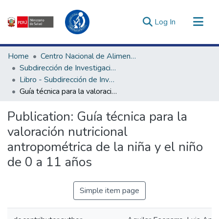
(current)
Log In
Communities & Collections
Home
Centro Nacional de Alimentación, Nutrición y Vida Saludable
All of DSpace
Subdirección de Investigación y Tecnologías en Alimentación y Vida Saludable
Libro - Subdirección de Investigación y Tecnologías en Alimentación y Vida Saludable
Statistics
Guía técnica para la valoración nutricional antropométrica de la niña y el niño de 0 a 11 años
Estadísticas Externas
Enlaces de interés ▾
Publication:
Guía técnica para la
valoración nutricional
antropométrica de la niña y el niño
de 0 a 11 años
Simple item page