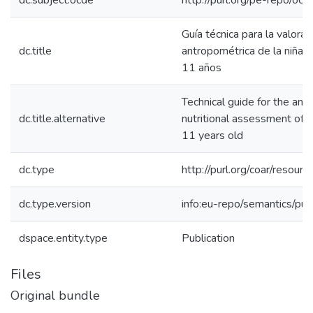
dc.subject.ocde
http://purl.org/pe-repo/oc
Guía técnica para la valoraci
dc.title
antropométrica de la niña y
11 años
Technical guide for the ant
dc.title.alternative
nutritional assessment of c
11 years old
dc.type
http://purl.org/coar/resour
dc.type.version
info:eu-repo/semantics/pub
dspace.entity.type
Publication
Files
Original bundle