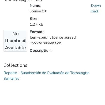
Now showing
1 - 1 of 1
Name:
Down
license.txt
load
Size:
1.27 KB
Format:
No
Item-specific license agreed
Thumbnail
upon to submission
Available
Description:
Collections
Reporte - Subdirección de Evaluación de Tecnologías
Sanitarias