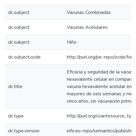
dc.subject
Vacunas Combinadas
dc.subject
Vacunas Acelulares
dc.subject
Niño
dc.subject.ocde
http://purl.org/pe-repo/ocde/for
Eficacia y seguridad de la vacuna
hexavalente celular en comparaci
dc.title
vacuna hexavalente acelular en n
mayores de seis semanas y men
cinco años, sin vacunación primari
dc.type
http://purl.org/coar/resource_typ
dc.type.version
info:eu-repo/semantics/publishe