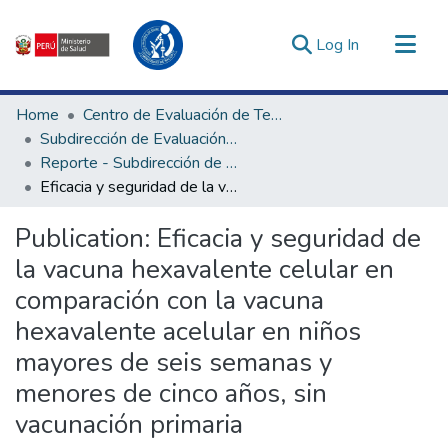
(current)
Log In
Communities & Collections
Home
Centro de Evaluación de Tecnologías en Salud
All of DSpace
Subdirección de Evaluación de Tecnologías Sanitarias
Reporte - Subdirección de Evaluación de Tecnologías Sanitarias
Statistics
Eficacia y seguridad de la vacuna hexavalente celular en comparación con la vacuna hexavalente acelular en niños mayores de seis semanas y menores de cinco años, sin vacunación primaria
Estadísticas Externas
Enlaces de interés ▾
Publication:
Eficacia y seguridad de
la vacuna hexavalente celular en
comparación con la vacuna
hexavalente acelular en niños
mayores de seis semanas y
menores de cinco años, sin
vacunación primaria