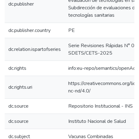
evaluación de tecnologías en sal
dc.publisher
Subdirección de evaluaciones de
tecnologías sanitarias
dc.publisher.country
PE
Serie Revisiones Rápidas N° 03
dc.relation.ispartofseries
SDETS/CETS-2025
dc.rights
info:eu-repo/semantics/openAcc
https://creativecommons.org/lic
dc.rights.uri
nc-nd/4.0/
dc.source
Repositorio Institucional - INS
dc.source
Instituto Nacional de Salud
dc.subject
Vacunas Combinadas