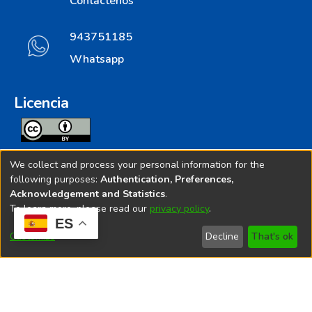
Contáctenos
943751185
Whatsapp
Licencia
Todos los contenidos de repositorio.ins.gob.pe estan
We collect and process your personal information for the
licenciados bajo
following purposes:
Authentication, Preferences,
Acknowledgement and Statistics
.
Creative Commoms License
To learn more, please read our
privacy policy
.
ES
© 2025. Instituto Nacional de Salud - Implementado por
Customize
Decline
That's ok
Bibliolatino.com