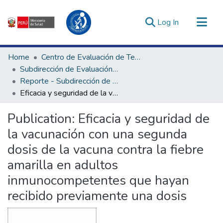
(current)
Log In
Communities & Collections
Home
Centro de Evaluación de Tecnologías en Salud
All of DSpace
Subdirección de Evaluación de Tecnologías Sanitarias
Reporte - Subdirección de Evaluación de Tecnologías Sanitarias
Statistics
Eficacia y seguridad de la vacunación con una segunda dosis de la vacuna contra la fiebre amarilla en adultos inmunocompetentes que hayan recibido previamente una dosis
Estadísticas Externas
Enlaces de interés ▾
Publication:
Eficacia y seguridad de
la vacunación con una segunda
dosis de la vacuna contra la fiebre
amarilla en adultos
inmunocompetentes que hayan
recibido previamente una dosis