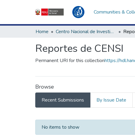
Communities & Coll
Home
Centro Nacional de Investigación Social e Interculturalidad en Salud
Repo
Reportes de CENSI
Permanent URI for this collection
https://hdl.h
Browse
Recent Submissions
By Issue Date
Recent Submissions
No items to show