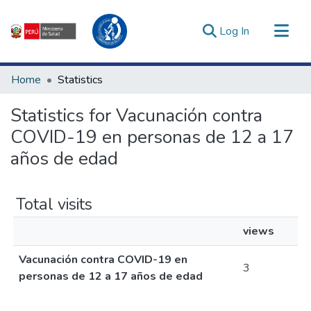
(current)
Log In
Communities & Collections
Home
Statistics
All of DSpace
Statistics for Vacunación contra
Estadísticas Externas
COVID-19 en personas de 12 a 17
Enlaces de interés ▾
años de edad
Total visits
views
Vacunación contra COVID-19 en
3
personas de 12 a 17 años de edad