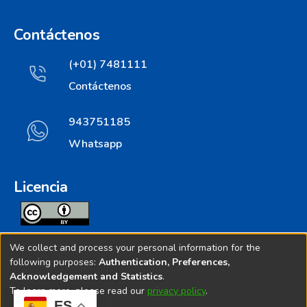
Contáctenos
(+01) 7481111
Contáctenos
943751185
Whatsapp
Licencia
Todos los contenidos de repositorio.ins.gob.pe estan
We collect and process your personal information for the
licenciados bajo
following purposes:
Authentication, Preferences,
Acknowledgement and Statistics
.
Creative Commoms License
To learn more, please read our
privacy policy
.
ES