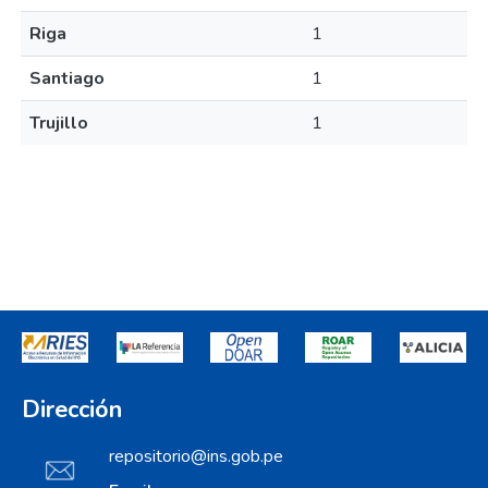
Riga
1
Santiago
1
Trujillo
1
Dirección
repositorio@ins.gob.pe