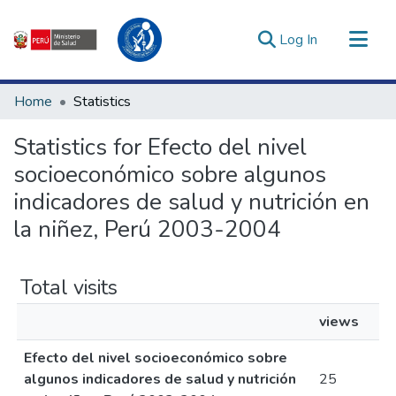
(current)
Log In
Communities & Collections
Home
Statistics
All of DSpace
Statistics for Efecto del nivel
Estadísticas Externas
socioeconómico sobre algunos
Enlaces de interés ▾
indicadores de salud y nutrición en
la niñez, Perú 2003-2004
Total visits
views
Efecto del nivel socioeconómico sobre
algunos indicadores de salud y nutrición
25