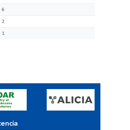
6
2
1
cencia