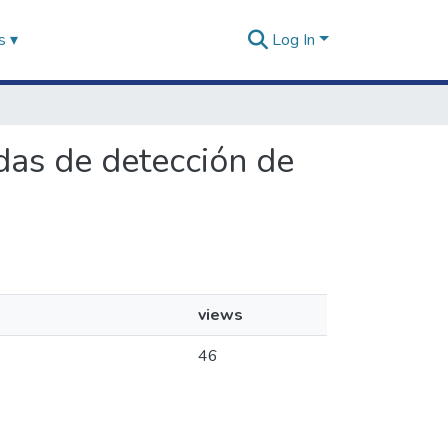
s ▾
Log In
idas de detección de
views
46