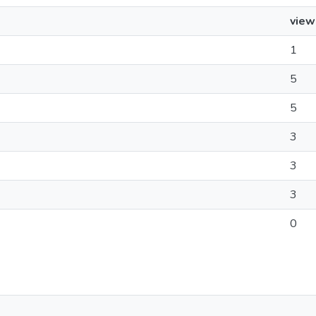
view
1
5
5
3
3
3
0