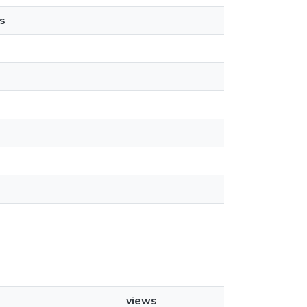
s
views