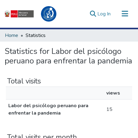
(current)
Log In
Communities & Collections
Home
Statistics
All of DSpace
Statistics for Labor del psicólogo
Estadísticas Externas
peruano para enfrentar la pandemia
Enlaces de interés ▾
Total visits
views
Labor del psicólogo peruano para
15
enfrentar la pandemia
Total visits per month