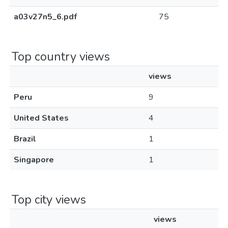
a03v27n5_6.pdf
75
Top country views
views
Peru
9
United States
4
Brazil
1
Singapore
1
Top city views
views