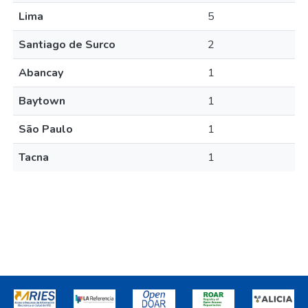
Lima
5
Santiago de Surco
2
Abancay
1
Baytown
1
São Paulo
1
Tacna
1